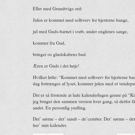
Eller med Grundtvigs ord:
Julen er kommet med solhverv for hjerterne bange,
jul med Guds-barnet i svøb, under englenes sange,
kommer fra Gud,
bringer os glædskabens bud.
Æren er Guds i det høje!
Hvilket løfte: “Kommet med solhverv for hjerterne b
dag fortrænges af lyset, kommer julen med et vendepun
Det er så fristende at lade kalenderlugen genne på “K
jeg bruger den sammen version hver gang, så derfor få
andet. En personlig yndling.
Det’ sørme – det’ sandt – de’cember. Det’ sørme – det’ 
her’ min kalender.