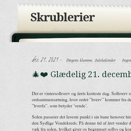
Skrublerier
dec 21, 2021 -
Dagens klumme
,
Julekalender
Inge
🎄❤️ Glædelig 21. decemb
Det er vintersolhverv og årets korteste dag. Solhverv
ordsammensætning, hvor ordet ”hverv” kommer fra de
”hverfa”, som betyder ’vende’.
Solen passerer det laveste punkt i sin bane henover him
den Sydlige Vendekreds. På denne tid af året vender 
væk fra solen, hvilket giver os begrænset sollys og ko