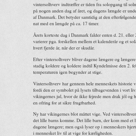
vintersolhverv indtræffer er tiden fra solopgang til 
på nogen anden dag af året, og dagens længde er under
af Danmark. Det betyder samtidig at den efterfølgende 
nat med en længde på ca. 17 timer.
Årets korteste dag i Danmark falder enten d. 21. elle
varierer pga. forskellen mellem et kalenderår og et sol
hvert fjerde år, når der er skudår.
Efter vintersolhverv bliver dagene længere og længere
stadig koldere og koldere indtil Kyndelmisse den 2. f
temperaturen igen begynder at stige.
Vintersolhverv har gennem hele menneskets historie v
fordi den er symbolet på lysets tilbagevenden i vort li
vikingernes jul, hvor de ikke fejrede men drak jól og 
en ofring for at sikre frugtbarhed.
Ny har vikingernes blot måttet vige. Ved vintersolhver
det lille barns komme. Det lille barn, der kom med et l
dagene længere; men også lyser op i menneskers hjert
i mennesket liv til at vige for kærligheden.