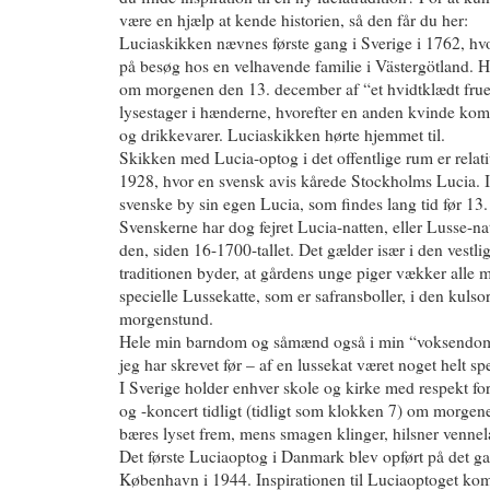
være en hjælp at kende historien, så den får du her:
Luciaskikken nævnes første gang i Sverige i 1762, hv
på besøg hos en velhavende familie i Västergötland. 
om morgenen den 13. december af “et hvidtklædt fr
lysestager i hænderne, hvorefter en anden kvinde ko
og drikkevarer. Luciaskikken hørte hjemmet til.
Skikken med Lucia-optog i det offentlige rum er relat
1928, hvor en svensk avis kårede Stockholms Lucia. I
svenske by sin egen Lucia, som findes lang tid før 13
Svenskerne har dog fejret Lucia-natten, eller Lusse-na
den, siden 16-1700-tallet. Det gælder især i den vestli
traditionen byder, at gårdens unge piger vækker alle 
specielle Lussekatte, som er safransboller, i den kulsort
morgenstund.
Hele min barndom og såmænd også i min “voksendo
jeg har skrevet før – af en lussekat været noget helt spe
I Sverige holder enhver skole og kirke med respekt fo
og -koncert tidligt (tidligt som klokken 7) om morgen
bæres lyset frem, mens smagen klinger, hilsner venne
Det første Luciaoptog i Danmark blev opført på det ga
København i 1944. Inspirationen til Luciaoptoget kom