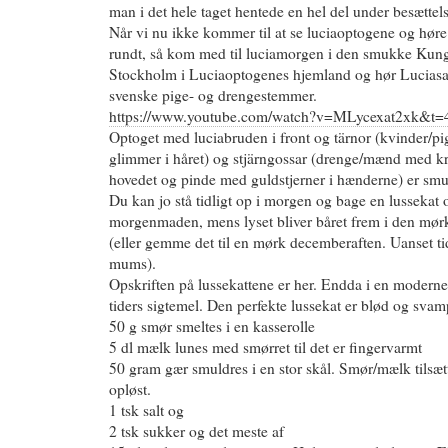
man i det hele taget hentede en hel del under besættel
Når vi nu ikke kommer til at se luciaoptogene og hør
rundt, så kom med til luciamorgen i den smukke Kung
Stockholm i Luciaoptogenes hjemland og hør Lucias
svenske pige- og drengestemmer.
https://www.youtube.com/watch?v=MLycexat2xk&t=
Optoget med luciabruden i front og tärnor (kvinder/pi
glimmer i håret) og stjärngossar (dren­ge/mænd med
hovedet og pinde med guldstjerner i hænderne) er smu
Du kan jo stå tidligt op i morgen og bage en lussekat 
morgenmaden, mens lyset bliver båret frem i den m
(eller gemme det til en mørk decemberaften. Uanset ti
mums).
Opskriften på lussekattene er her. Endda i en moderne
tiders sigtemel. Den perfekte lussekat er blød og svam
50 g smør smeltes i en kasserolle
5 dl mælk lunes med smørret til det er fingervarmt
50 gram gær smuldres i en stor skål. Smør/mælk tilsætt
opløst.
1 tsk salt og
2 tsk sukker og det meste af