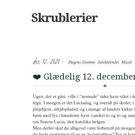
Skrublerier
dec 12, 2020 -
Dagens klumme
,
Julekalender
,
Musik
❤️ Glædelig 12. december
Ugen, der er gået, ville i “normale” tider have stået i
tegn. I morgen er det Luciadag, og overalt på skoler, i 
plejehjem, arbjdspladser og i mange af landets kirker 
børn med lys i hænderne have vandret to og to og sun
om Sancta Lucia, den katolske helgen.
Men derfor skal du alligevel være forberedt på morg
du finde inspiration til en ny luciatradition? For at ku