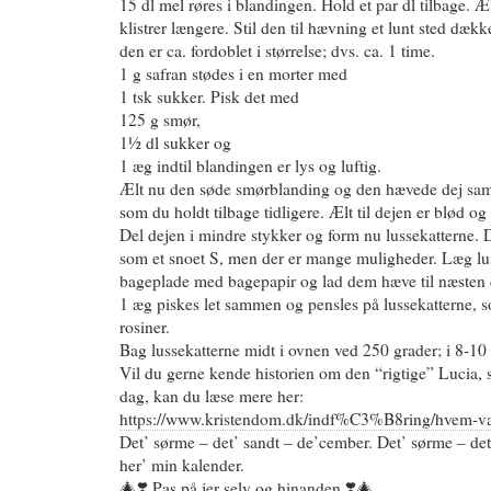
15 dl mel røres i blandingen. Hold et par dl tilbage. Æl
klistrer længere. Stil den til hævning et lunt sted dække
den er ca. fordoblet i størrelse; dvs. ca. 1 time.
1 g safran stødes i en morter med
1 tsk sukker. Pisk det med
125 g smør,
1½ dl sukker og
1 æg indtil blandingen er lys og luftig.
Ælt nu den søde smørblanding og den hævede dej sam
som du holdt tilbage tidligere. Ælt til dejen er blød og
Del dejen i mindre stykker og form nu lussekatterne. 
som et snoet S, men der er mange muligheder. Læg lu
bageplade med bagepapir og lad dem hæve til næsten d
1 æg piskes let sammen og pensles på lussekatterne,
rosiner.
Bag lussekatterne midt i ovnen ved 250 grader; i 8-10 
Vil du gerne kende historien om den “rigtige” Lucia,
dag, kan du læse mere her:
https://www.kristendom.dk/indf%C3%B8ring/hvem-va
Det’ sørme – det’ sandt – de’cember. Det’ sørme – det’ 
her’ min kalender.
🎄❣️ Pas på jer selv og hinanden ❣️🎄