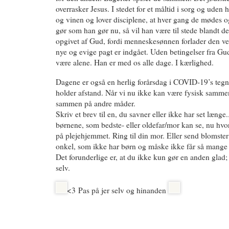
overrasker Jesus. I stedet for et måltid i sorg og uden 
og vinen og lover disciplene, at hver gang de mødes 
gør som han gør nu, så vil han være til stede blandt 
opgivet af Gud, fordi menneskesønnen forlader den ve
nye og evige pagt er indgået. Uden betingelser fra Gud
være alene. Han er med os alle dage. I kærlighed.
Dagene er også en herlig forårsdag i COVID-19’s teg
holder afstand. Når vi nu ikke kan være fysisk samme
sammen på andre måder.
Skriv et brev til en, du savner eller ikke har set læng
børnene, som bedste- eller oldefar/mor kan se, nu hvo
på plejehjemmet. Ring til din mor. Eller send blomster 
onkel, som ikke har børn og måske ikke får så mange 
Det forunderlige er, at du ikke kun gør en anden gla
selv.
<3 Pas på jer selv og hinanden