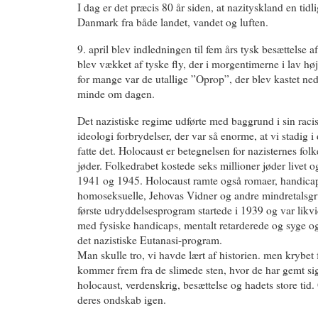
I dag er det præcis 80 år siden, at nazityskland en ti
Danmark fra både landet, vandet og luften.
9. april blev indledningen til fem års tysk besættels
blev vækket af tyske fly, der i morgentimerne i lav høj
for mange var de utallige ”Oprop”, der blev kastet ned 
minde om dagen.
Det nazistiske regime udførte med baggrund i sin racis
ideologi forbrydelser, der var så enorme, at vi stadig i
fatte det. Holocaust er betegnelsen for nazisternes fo
jøder. Folkedrabet kostede seks millioner jøder livet 
1941 og 1945. Holocaust ramte også romaer, handicap
homoseksuelle, Jehovas Vidner og andre mindretalsgr
første udryddelsesprogram startede i 1939 og var likvi
med fysiske handicaps, mentalt retarderede og syge o
det nazistiske Eutanasi-program.
Man skulle tro, vi havde lært af historien. men krybet 
kommer frem fra de slimede sten, hvor de har gemt si
holocaust, verdenskrig, besættelse og hadets store tid.
deres ondskab igen.