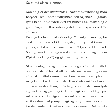
Så vi må aldrig glemme.
Samtidig er det skærtorsdag. Navnet skærtorsdag ko
betyder “ren”, som i udtrykket “ren og skær”. I gamle 
lyst i band (altså udelukket fra kirkens fællesskab og
genoptaget i fællesskabet og det er sandsynligvis dette
sit navn.
På engelsk hedder skærtorsdag Maundy Thursday, fordi
vasket disciplenes fødder, sagde; “Et nyt bud (mandem
jeg jer, at I skal elske hinanden.” På tysk hedder den
Sverige markeres dagen ved at børn klæder sig ud so
(“påskekællinger”) og går rundt og rasler.
Skærtorsdag er dagen, hvor Jesus gør sit sidste måltid t
Jesus vidste, at han skulle forlade sine venner og den
sit sidste måltid sammen med sine venner, disciplene
meget andet – det uventede: Han starter måltidet med 
venners fødder. Ham, de betragter som leder, som Jød
sig på knæ og gør noget, der betragtes som et tegn p
måde anviser han igen en ny måde at se et menneske på
er ikke den med pomp, magt og pragt; men den som t
for den anden. Bagefter spiser de sammen. Det jødisk