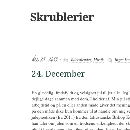
Skrublerier
dec 24, 2013 -
Julekalender
,
Musik
Ingen ko
24. December
En glædelig, fredsfyldt og velsignet jul til jer alle. Jeg 
dejlige dage sammen med dem, I holder af. Min jul st
arbejdstid og på en eller anden måde giver det mening
på den måde ikke kun kommer til at handle om mig selv
juleprædiken (fra 2011) fra den århusianske Biskop 
han taler om julen som en trodsens virkelighed, der sk
pligt i hverdagene, der følger efter julen. En virkeligh