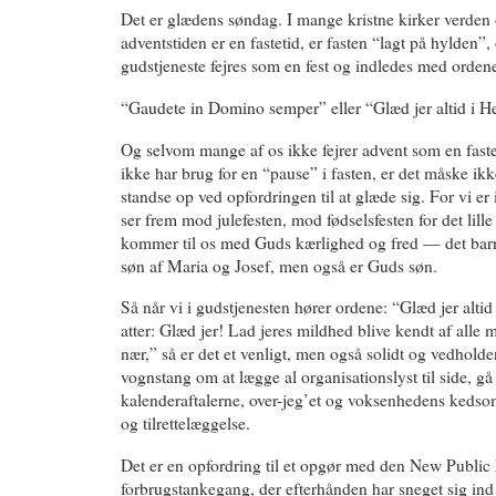
Det er glædens søndag. I mange kristne kirker verden 
adventstiden er en fastetid, er fasten “lagt på hylden”
gudstjeneste fejres som en fest og indledes med orden
“Gaudete in Domino semper” eller “Glæd jer altid i He
Og selvom mange af os ikke fejrer advent som en faste
ikke har brug for en “pause” i fasten, er det måske ikk
standse op ved opfordringen til at glæde sig. For vi er 
ser frem mod julefesten, mod fødselsfesten for det lille
kommer til os med Guds kærlighed og fred — det barn
søn af Maria og Josef, men også er Guds søn.
Så når vi i gudstjenesten hører ordene: “Glæd jer altid
atter: Glæd jer! Lad jeres mildhed blive kendt af alle
nær,” så er det et venligt, men også solidt og vedhol
vognstang om at lægge al organisationslyst til side, g
kalenderaftalerne, over-jeg’et og voksenhedens keds
og tilrettelæggelse.
Det er en opfordring til et opgør med den New Publi
forbrugstankegang, der efterhånden har sneget sig ind 