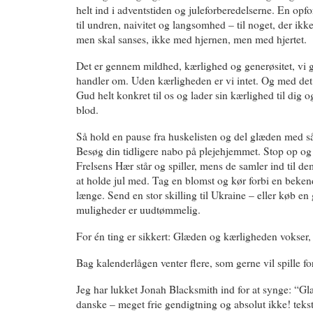
helt ind i adventstiden og juleforberedelserne. En opfor
til undren, naivitet og langsomhed – til noget, der ikke
men skal sanses, ikke med hjernen, men med hjertet.
Det er gennem mildhed, kærlighed og generøsitet, vi 
handler om. Uden kærligheden er vi intet. Og med det
Gud helt konkret til os og lader sin kærlighed til dig 
blod.
Så hold en pause fra huskelisten og del glæden med så
Besøg din tidligere nabo på plejehjemmet. Stop op og 
Frelsens Hær står og spiller, mens de samler ind til de
at holde jul med. Tag en blomst og kør forbi en bekend
længe. Send en stor skilling til Ukraine – eller køb en 
muligheder er uudtømmelig.
For én ting er sikkert: Glæden og kærligheden vokser, 
Bag kalenderlågen venter flere, som gerne vil spille for
Jeg har lukket Jonah Blacksmith ind for at synge: “Gla
danske – meget frie gendigtning og absolut ikke! tekst