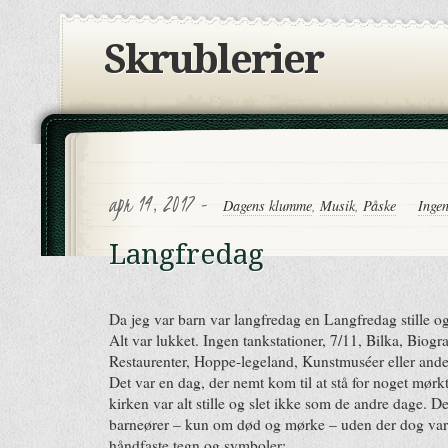
Skrublerier
apr 14, 2017 -
Dagens klumme
,
Musik
,
Påske
Inge
Langfredag
Da jeg var barn var langfredag en Langfredag stille og
Alt var lukket. Ingen tankstationer, 7/11, Bilka, Biogra
Restaurenter, Hoppe-legeland, Kunstmuséer eller ande
Det var en dag, der nemt kom til at stå for noget mørkt,
kirken var alt stille og slet ikke som de andre dage. D
barneører – kun om død og mørke – uden der dog var t
håndfaste tegn og symboler: